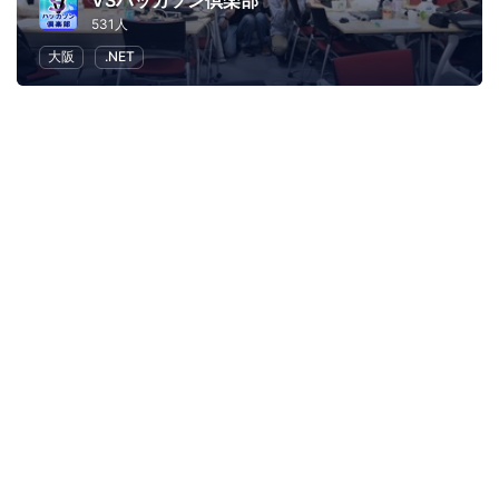
VSハッカソン倶楽部
531人
大阪
.NET