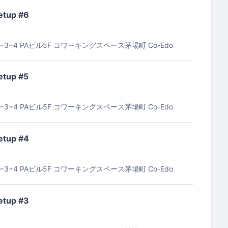
etup #6
3−4 PAビル5F
コワーキングスペース茅場町 Co-Edo
etup #5
3−4 PAビル5F
コワーキングスペース茅場町 Co-Edo
etup #4
3−4 PAビル5F
コワーキングスペース茅場町 Co-Edo
etup #3