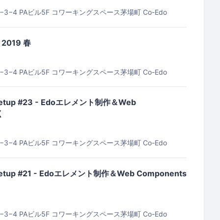
3−4 PAビル5F
コワーキングスペース茅場町 Co-Edo
y 2019 春
3−4 PAビル5F
コワーキングスペース茅場町 Co-Edo
meetup #23 - Edoエレメント制作＆Web
く
3−4 PAビル5F
コワーキングスペース茅場町 Co-Edo
meetup #21 - Edoエレメント制作＆Web Components
3−4 PAビル5F
コワーキングスペース茅場町 Co-Edo