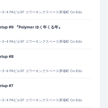
3−4 PAビル5F
コワーキングスペース茅場町 Co-Edo
meetup #9 『Polymer ゆく年くる年』
3−4 PAビル5F
コワーキングスペース茅場町 Co-Edo
etup #8
3−4 PAビル5F
コワーキングスペース茅場町 Co-Edo
etup #7
3−4 PAビル5F
コワーキングスペース茅場町 Co-Edo