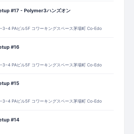
eetup #17 - Polymer3ハンズオン
3−4 PAビル5F
コワーキングスペース茅場町 Co-Edo
etup #16
3−4 PAビル5F
コワーキングスペース茅場町 Co-Edo
etup #15
3−4 PAビル5F
コワーキングスペース茅場町 Co-Edo
etup #14