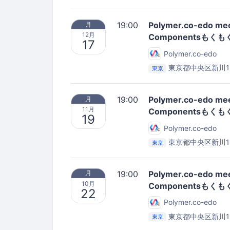
19:00
Polymer.co-edo 
月
12月
Componentsもくも
17
Polymer.co-edo
東京都中央区新川1−
東京
19:00
Polymer.co-edo 
月
11月
Componentsもくも
19
Polymer.co-edo
東京都中央区新川1−
東京
19:00
Polymer.co-edo 
月
10月
Componentsもくも
22
Polymer.co-edo
東京都中央区新川1−
東京