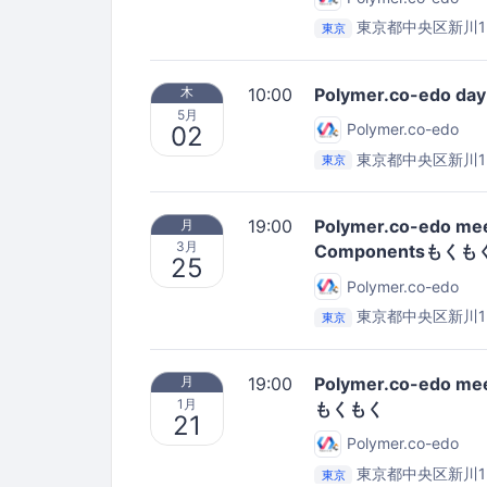
東京都中央区新川1−
東京
10:00
Polymer.co-edo da
木
5月
Polymer.co-edo
02
東京都中央区新川1−
東京
19:00
Polymer.co-edo 
月
3月
Componentsもくも
25
Polymer.co-edo
東京都中央区新川1−
東京
19:00
Polymer.co-edo 
月
1月
もくもく
21
Polymer.co-edo
東京都中央区新川1−
東京