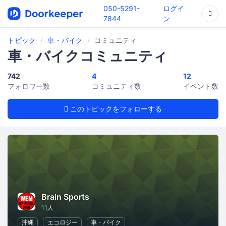
050-5291-
ログイ
7844
ン
トピック
車・バイク
コミュニティ
車・バイクコミュニティ
742
4
12
フォロワー数
コミュニティ数
イベント数
このトピックをフォローする
Brain Sports
11人
沖縄
エコロジー
車・バイク