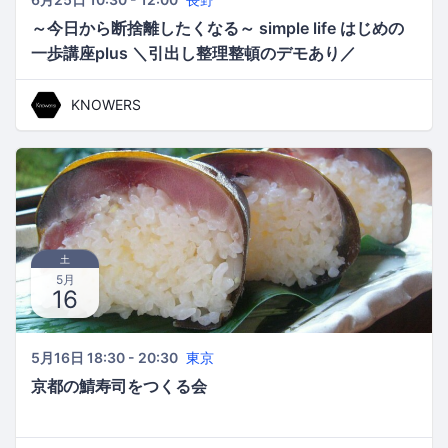
～今日から断捨離したくなる～ simple life はじめの
一歩講座plus ＼引出し整理整頓のデモあり／
vol.2(午前の部)
KNOWERS
土
5月
16
5月16日 18:30 - 20:30
東京
京都の鯖寿司をつくる会