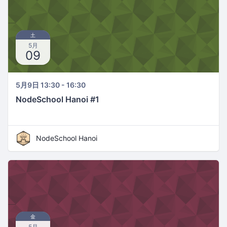
土
5月
09
5月9日 13:30 - 16:30
NodeSchool Hanoi #1
NodeSchool Hanoi
金
5月