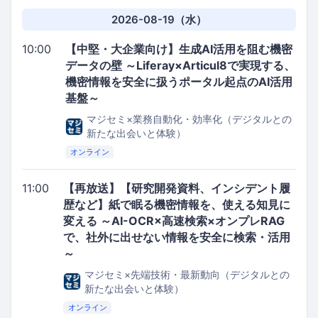
プロト宜野湾沖縄本社第2ビル
CODE BASE
OKINAWA
2026-08-19（水）
10:00
【中堅・大企業向け】生成AI活用を阻む機密
データの壁 ～Liferay×Articul8で実現する、
機密情報を安全に扱うポータル起点のAI活用
基盤～
マジセミ×業務自動化・効率化（デジタルとの
新たな出会いと体験）
オンライン
11:00
【再放送】【研究開発資料、インシデント履
歴など】紙で眠る機密情報を、使える知見に
変える ～AI-OCR×高速検索×オンプレRAG
で、社外に出せない情報を安全に検索・活用
～
マジセミ×先端技術・最新動向（デジタルとの
新たな出会いと体験）
オンライン