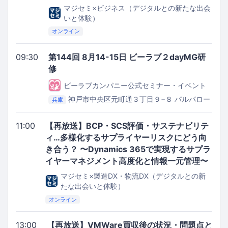
マジセミ×ビジネス（デジタルとの新たな出会
いと体験）
オンライン
09:30
第144回 8月14-15日 ビーラブ２dayMG研
修
ビーラブカンパニー公式セミナー・イベント
神戸市中央区元町通３丁目９−８ パルパロー
兵庫
レビル３階
be.love.company.セミナールーム
11:00
【再放送】BCP・SCS評価・サステナビリテ
ィ…多様化するサプライヤーリスクにどう向
き合う？ 〜Dynamics 365で実現するサプラ
イヤーマネジメント高度化と情報一元管理〜
マジセミ×製造DX・物流DX（デジタルとの新
たな出会いと体験）
オンライン
13:00
【再放送】VMWare買収後の状況・問題点と