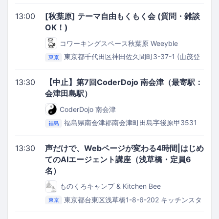
ラザ
13:00
[秋葉原] テーマ自由もくもく会 (質問・雑談
OK！)
コワーキングスペース秋葉原 Weeyble
東京都千代田区神田佐久間町3-37-1 (山茂登
東京
ビル3階)
コワーキングスペース秋葉原 Weeyble
13:30
【中止】第7回CoderDojo 南会津（最寄駅：
会津田島駅）
CoderDojo 南会津
福島県南会津郡南会津町田島字後原甲3531
福島
番地1（休日夜間入口からご入場ください）
南会津
町役場本庁舎多目的ホール
13:30
声だけで、Webページが変わる4時間|はじめ
てのAIエージェント講座（浅草橋・定員6
名）
ものくろキャンプ & Kitchen Bee
東京都台東区浅草橋1-8-6-202
キッチンスタ
東京
ジオ Kitchen Bee