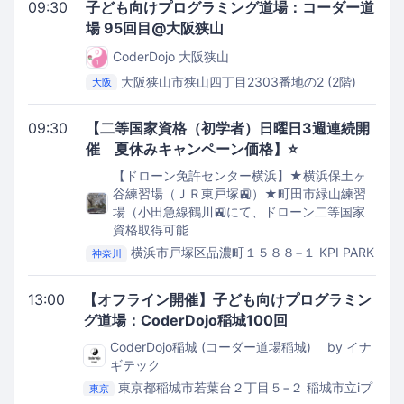
09:30
子ども向けプログラミング道場：コーダー道
場 95回目@大阪狭山
CoderDojo 大阪狭山
大阪狭山市狭山四丁目2303番地の2 (2階)
大阪
UPっぷ（子育て支援・世代間交流センター）
09:30
【二等国家資格（初学者）日曜日3週連続開
催 夏休みキャンペーン価格】⭐️
【ドローン免許センター横浜】★横浜保土ヶ
谷練習場（ＪＲ東戸塚🚉）★町田市緑山練習
場（小田急線鶴川🚉にて、ドローン二等国家
資格取得可能
横浜市戸塚区品濃町１５８８−１
KPI PARK
神奈川
内
13:00
【オフライン開催】子ども向けプログラミン
グ道場：CoderDojo稲城100回
CoderDojo稲城 (コーダー道場稲城) by イナ
ギテック
東京都稲城市若葉台２丁目５−２
稲城市立iプ
東京