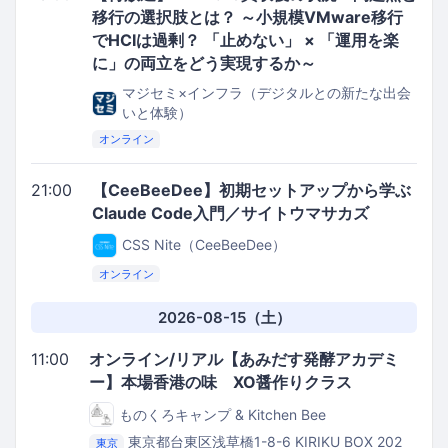
移行の選択肢とは？ ～小規模VMware移行
でHCIは過剰？ 「止めない」 × 「運用を楽
に」の両立をどう実現するか～
マジセミ×インフラ（デジタルとの新たな出会
いと体験）
オンライン
21:00
【CeeBeeDee】初期セットアップから学ぶ
Claude Code入門／サイトウマサカズ
CSS Nite（CeeBeeDee）
オンライン
2026-08-15（土）
11:00
オンライン/リアル【あみだす発酵アカデミ
ー】本場香港の味 XO醤作りクラス
ものくろキャンプ & Kitchen Bee
東京都台東区浅草橋1-8-6 KIRIKU BOX 202
東京