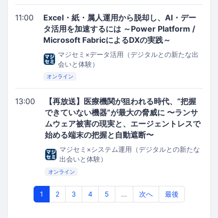
11:00
Excel・紙・属人運用から脱却し、AI・デー
タ活用を加速するには ～Power Platform /
Microsoft FabricによるDXの実践～
マジセミ×データ活用（デジタルとの新たな出
会いと体験）
オンライン
13:00
【再放送】医療機関が狙われる時代、“把握
できていない機器”が最大の脅威に 〜ランサ
ムウェア被害の現実と、エージェントレスで
始める端末の把握と自動遮断〜
マジセミ×システム運用（デジタルとの新たな
出会いと体験）
オンライン
1
2
3
4
5
...
次へ
最後