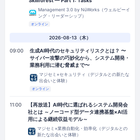
Skillforest — Part 1: Tasks
Management 3.0 by NüWorks（ウェルビーイ
ング・リーダーシップ）
オンライン
2026-08-13（木）
09:00
生成AI時代のセキュリティリスクとは？ 〜
サイバー攻撃の巧妙化から、システム開発・
業務利用に潜む脅威まで〜
マジセミ×セキュリティ（デジタルとの新たな
出会いと体験）
オンライン
11:00
【再放送】AI時代に選ばれるシステム開発会
社とは ～ノーコード型データ連携基盤×AI活
用による継続収益モデル～
マジセミ×業務自動化・効率化（デジタルとの
新たな出会いと体験）