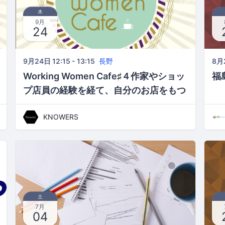
木
9月
24
9月24日 12:15 - 13:15
長野
8月2
Working Women Cafe♯４作家やショッ
福島
プ店員の経験を経て、自分のお店をもつ
という選択！ 麹種酵母のパン工房 優 ~
KNOWERS
ゆう~・小田 優さん、公開インタビュー
土
7月
04