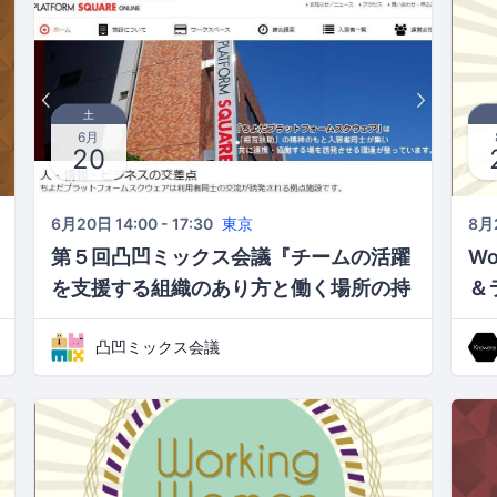
土
6月
20
6月20日 14:00 - 17:30
東京
8月2
第５回凸凹ミックス会議『チームの活躍
Wo
を支援する組織のあり方と 働く場所の持
＆
つ意味とは？』
現
凸凹ミックス会議
千