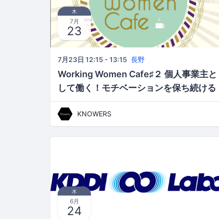
木
7月
23
7月23日 12:15 - 13:15
長野
Working Women Cafe♯２ 個人事業主と
して働く！モチベーションを保ち続ける
秘訣とは！？ 保険屋・柴橋 麗さん、公
KNOWERS
開インタビュー
水
6月
24