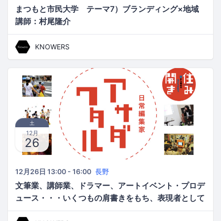
まつもと市民大学 テーマ7）ブランディング×地域
講師：村尾隆介
KNOWERS
土
12月
26
12月26日 13:00 - 16:00
長野
文筆業、講師業、ドラマー、アートイベント・プロデ
ュース・・・いくつもの肩書きをもち、表現者として
生計をたてるには？〜日常編集家・事編kotoami主