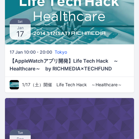
Sat
Jan
17
17 Jan 10:00 - 20:00
Tokyo
【AppleWatchアプリ開発】Life Tech Hack ～
Healthcare～ by RICHMEDIA×TECHFUND
1/17（土）開催 Life Tech Hack ～Healthcare～
Tue
Dec