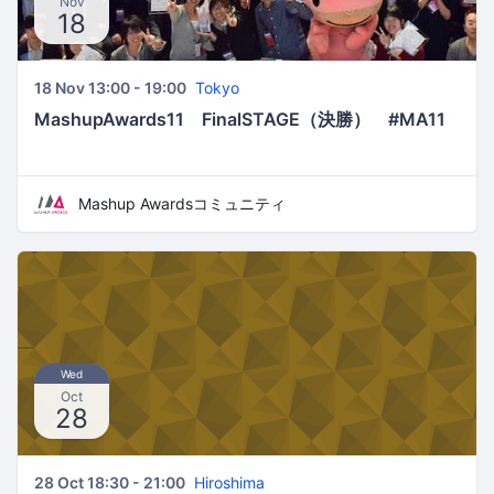
Nov
18
18 Nov 13:00 - 19:00
Tokyo
MashupAwards11 FinalSTAGE（決勝） #MA11
Mashup Awardsコミュニティ
Wed
Oct
28
28 Oct 18:30 - 21:00
Hiroshima