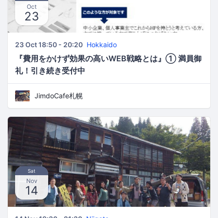
Oct
23
23 Oct 18:50 - 20:20
Hokkaido
『費用をかけず効果の高いWEB戦略とは』① 満員御
礼！引き続き受付中
JimdoCafe札幌
Sat
Nov
14