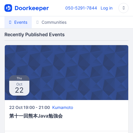
050-5291-7844
Log in
Events
Communities
Recently Published Events
Thu
Oct
22
22 Oct 19:00 - 21:00
Kumamoto
第十一回熊本Java勉強会