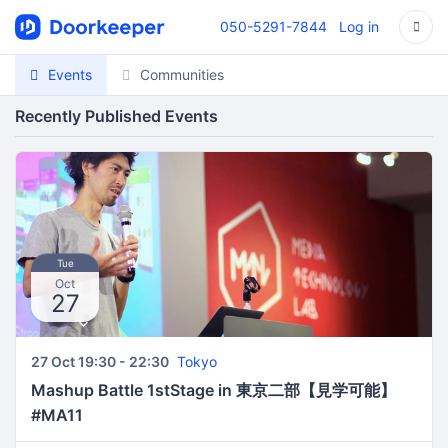
050-5291-7844
Log in
Events
Communities
Recently Published Events
Tue
Oct
27
27 Oct 19:30 - 22:30
Tokyo
Mashup Battle 1stStage in 東京二部【見学可能】
#MA11