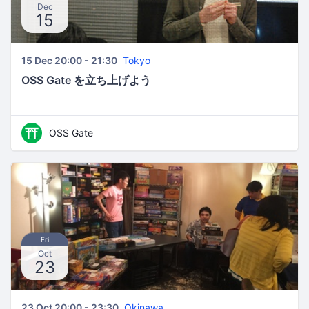
Dec
15
15 Dec 20:00 - 21:30
Tokyo
OSS Gate を立ち上げよう
OSS Gate
Fri
Oct
23
23 Oct 20:00 - 23:30
Okinawa