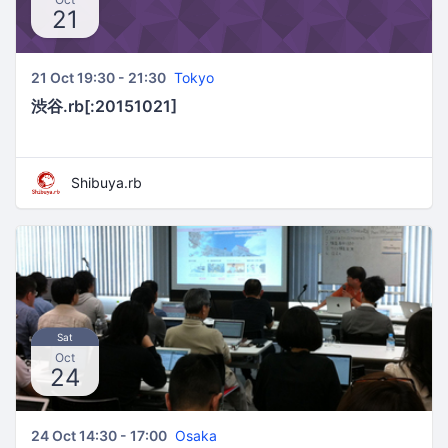
21
21 Oct 19:30 - 21:30
Tokyo
渋谷.rb[:20151021]
Shibuya.rb
Sat
Oct
24
24 Oct 14:30 - 17:00
Osaka