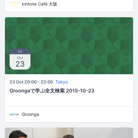
kintone Café 大阪
Fri
Oct
23
23 Oct 20:00 - 22:00
Tokyo
Groongaで学ぶ全文検索 2015-10-23
Groonga