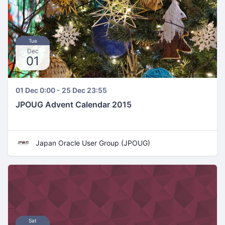
Tue
Dec
01
01 Dec 0:00 - 25 Dec 23:55
JPOUG Advent Calendar 2015
Japan Oracle User Group (JPOUG)
Sat