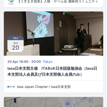
【うずまき惑星】人狼・ゲーム会 連絡用コミュニティ
Wed
Apr
20
20 Apr 18:00 - 20:00
Tokyo
Iasa日本支部主催 ITABoK日本語版勉強会（Iasa日
本支部法人会員及び日本支部個人会員のみ）
Iasa Japan Chapter / Iasa日本支部