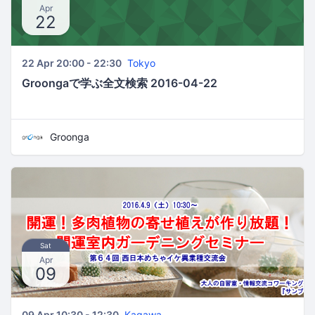
Apr
22
22 Apr 20:00 - 22:30
Tokyo
Groongaで学ぶ全文検索 2016-04-22
Groonga
Sat
Apr
09
09 Apr 10:30 - 12:30
Kagawa