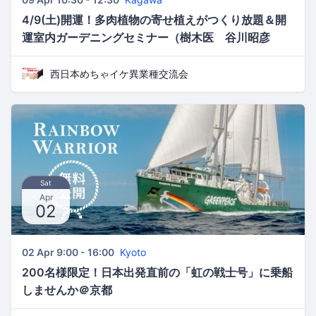
4/9(土)開運！多肉植物の寄せ植えがつくり放題＆開
運室内ガーデニングセミナー（樹木医 谷川昭彦
氏）』【第64回西日本めちゃイケ異業種交流会】
西日本めちゃイケ異業種交流会
Sat
Apr
02
02 Apr 9:00 - 16:00
Kyoto
200名様限定！日本出発直前の「虹の戦士号」に乗船
しませんか＠京都