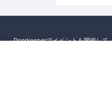
Doorkeeperでイベントを開催して
が集まるコミュニティを作りませ
か？
コミュニティを作ってみる！
詳しくはこちら