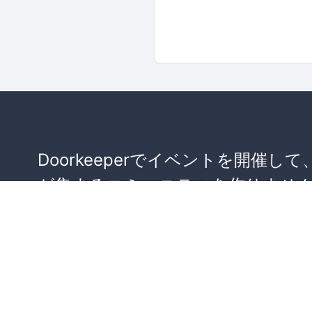
Doorkeeperでイベントを開催して
が集まるコミュニティを作りませ
か？
コミュニティを作ってみる！
詳しくはこちら