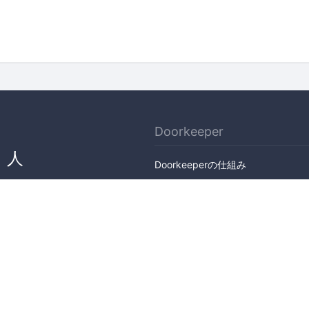
Doorkeeper
、人
Doorkeeperの仕組み
ん
機能
会社概要
料金プラン
主催者ストーリー
ニュース
ブログ