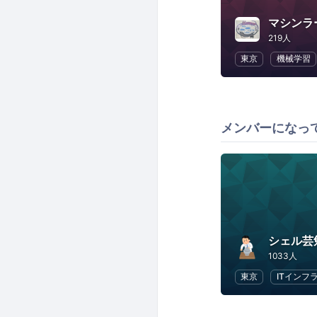
219人
東京
機械学習
メンバーになっ
シェル芸
1033人
東京
ITインフ