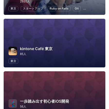
2930人
東京
スタートアップ
Ruby on Rails
Git
プログラミング
kintone Café 東京
85人
東京
一歩踏み出す初心者iOS開発
56人