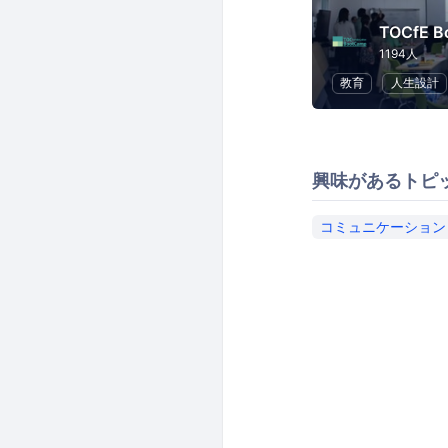
TOCfE B
1194人
教育
人生設計
興味があるトピ
コミュニケーション