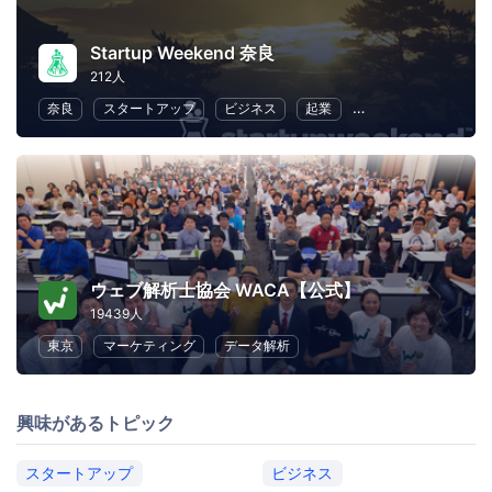
Startup Weekend 奈良
212人
奈良
スタートアップ
ビジネス
起業
異業種交流
リー
ウェブ解析士協会 WACA【公式】
19439人
東京
マーケティング
データ解析
興味があるトピック
スタートアップ
ビジネス