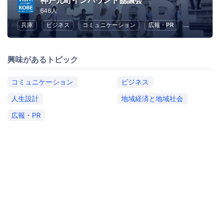
神戸元町インバウンド協議会
646人
兵庫
ビジネス
コミュニケーション
広報・PR
地域経済と
興味があるトピック
コミュニケーション
ビジネス
人生設計
地域経済と地域社会
広報・PR