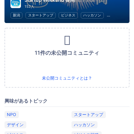
Startup Weekend 長岡
153人
新潟
スタートアップ
ビジネス
ハッカソン
起業
女性
11件の未公開コミュニティ
未公開コミュニティとは？
興味があるトピック
NPO
スタートアップ
デザイン
ハッカソン