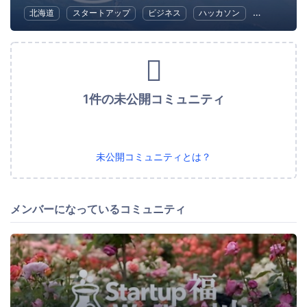
北海道
スタートアップ
ビジネス
ハッカソン
起業
女
1件の未公開コミュニティ
未公開コミュニティとは？
メンバーになっているコミュニティ