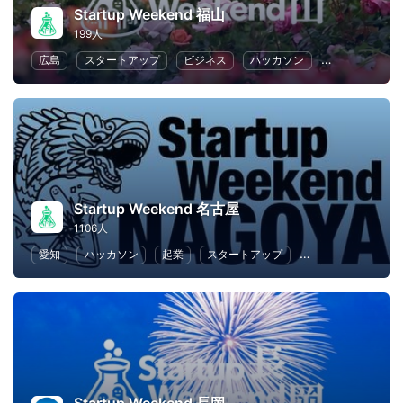
Startup Weekend 福山
199人
広島
スタートアップ
ビジネス
ハッカソン
起業
女性
Startup Weekend 名古屋
1106人
愛知
ハッカソン
起業
スタートアップ
マーケティング