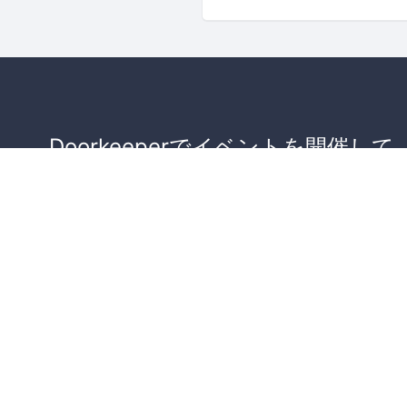
Doorkeeperでイベントを開催して
が集まるコミュニティを作りませ
か？
コミュニティを作ってみる！
詳しくはこちら