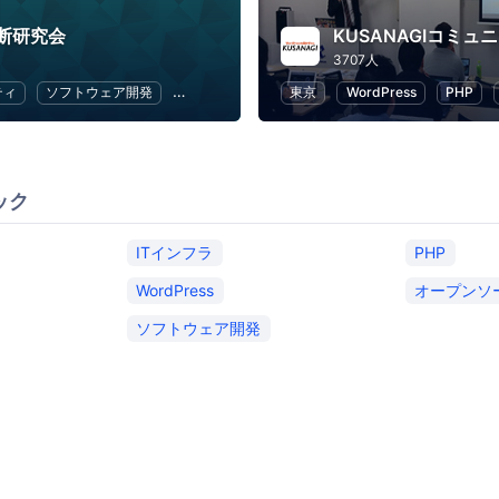
断研究会
KUSANAGIコミュ
3707人
ティ
ソフトウェア開発
オープンソース
東京
Web
WordPress
アプリ開発
PHP
ック
ITインフラ
PHP
WordPress
オープンソ
ソフトウェア開発