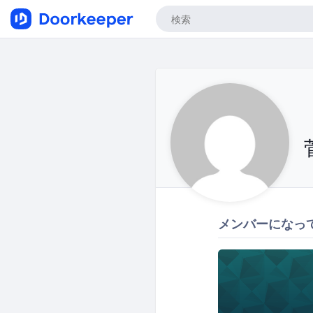
メンバーになっ