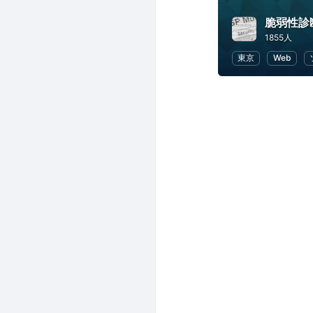
脆弱性診
1855人
東京
Web