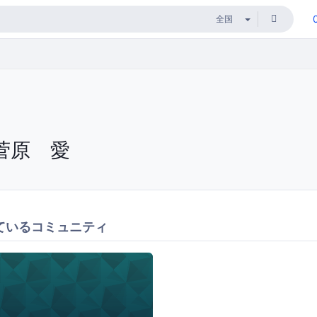
菅原 愛
ているコミュニティ