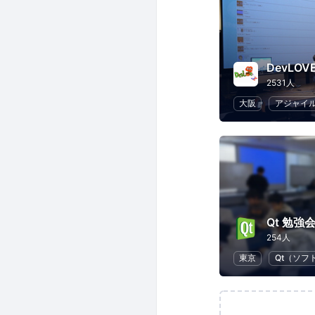
DevLO
2531人
大阪
アジャイ
Qt 勉強
254人
東京
Qt（ソフ