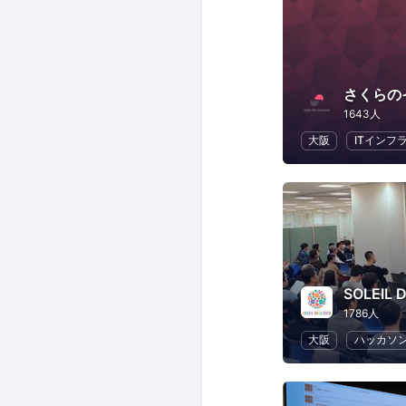
さくらの
1643人
大阪
ITインフ
SOLEIL 
1786人
大阪
ハッカソ