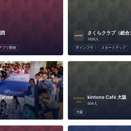
関西
さくらクラブ（総合
1626人
アプリ開発
ITインフラ
スタートアップ
ansai
kintone Café 大阪
504人
ティ
大阪