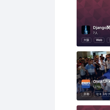
Django
7人
大阪
Web
OWASP K
1279人
京都
セキュリ