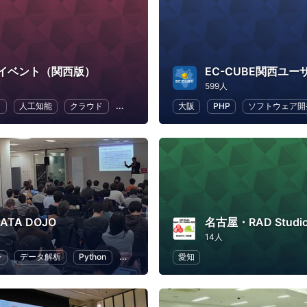
イベント（関西版）
EC-CUBE関西ユ
599人
ラ
人工知能
クラウド
地域経済と地域社会
大阪
PHP
DX
ソフトウェア開
DATA DOJO
14人
ン
データ解析
Python
人工知能
機械学習
愛知