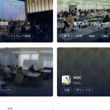
VE関西
455人
ル
ソフトウェア開発
東京
PHP
Web
CMS
会
NSC
122人
トウェア）
大阪
ITインフラ