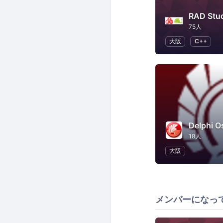
75人
大阪
C++
Delphi 
18人
大阪
メンバーになっ