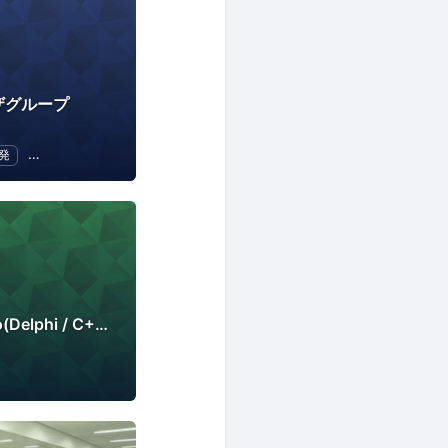
ーザグループ
発
ECテクノロジー
名古屋・RAD Studio(Delphi / C++Builder)勉強会