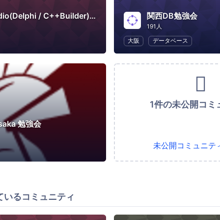
RAD Studio(Delphi / C++Builder)勉強会
関西DB勉強会
191人
大阪
データベース
1件の未公開コミ
Osaka 勉強会
未公開コミュニテ
ているコミュニティ