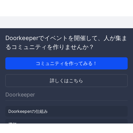
Doorkeeperでイベントを開催して、人が集ま
るコミュニティを作りませんか？
コミュニティを作ってみる！
詳しくはこちら
Doorkeeper
Doorkeeperの仕組み
機能