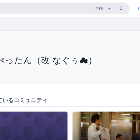
ぺったん（改 なぐぅ☁）
ているコミュニティ