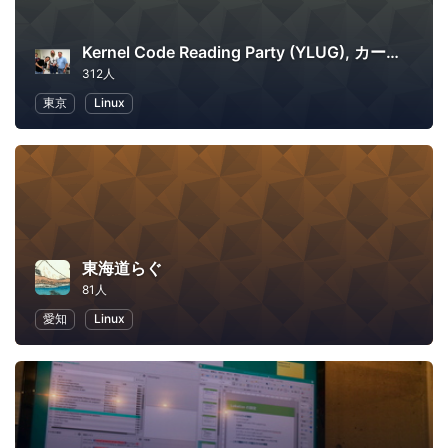
Kernel Code Reading Party (YLUG), カーネル読書会
312人
東京
Linux
東海道らぐ
81人
愛知
Linux