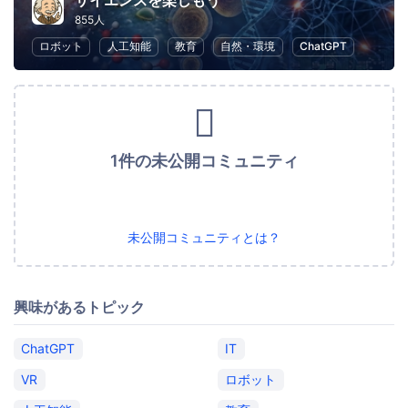
サイエンスを楽しもう
855人
ロボット
人工知能
教育
自然・環境
ChatGPT
1件の未公開コミュニティ
未公開コミュニティとは？
興味があるトピック
ChatGPT
IT
VR
ロボット