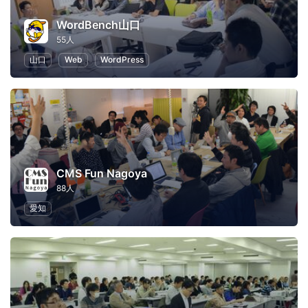
WordBench山口
55人
山口
Web
WordPress
CMS Fun Nagoya
88人
愛知