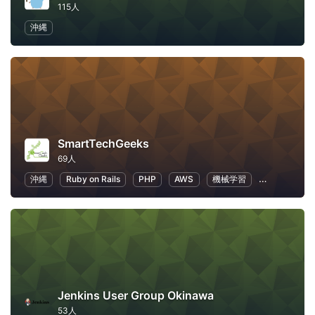
115人
沖縄
SmartTechGeeks
69人
沖縄
Ruby on Rails
PHP
AWS
機械学習
Docker
Jenkins User Group Okinawa
53人