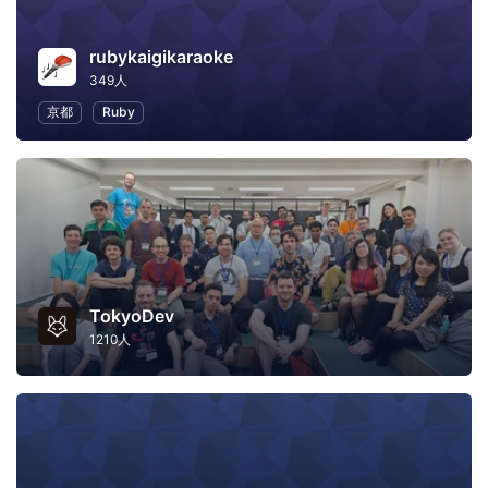
rubykaigikaraoke
349人
京都
Ruby
TokyoDev
1210人