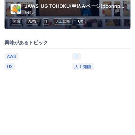
JAWS-UG TOHOKU(申込みページはconnpassに移行しました)
549人
宮城
AWS
IT
人工知能
UX
興味があるトピック
AWS
IT
UX
人工知能