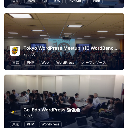
東京
Java
Git
iOS
JavaScript
Web
Tokyo WordPress Meetup（旧 WordBench 東京）
2083人
東京
PHP
Web
WordPress
オープンソース
Co-Edo WordPress 勉強会
538人
東京
PHP
WordPress