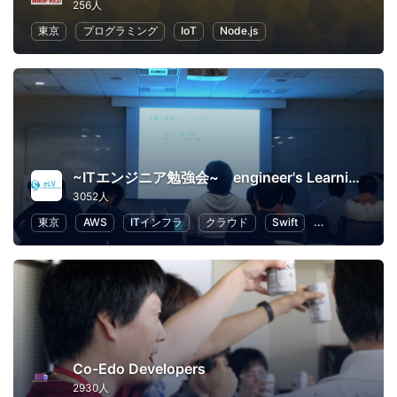
256人
東京
プログラミング
IoT
Node.js
~ITエンジニア勉強会~ engineer's Learning･Vesper
3052人
東京
AWS
ITインフラ
クラウド
Swift
プログラミング
Co-Edo Developers
2930人