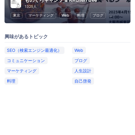
ものくろキャンプ & Kitchen Bee
1325人
東京
マーケティング
Web
料理
ブログ
SEO（検索エ
興味があるトピック
SEO（検索エンジン最適化）
Web
コミュニケーション
ブログ
マーケティング
人生設計
料理
自己啓発