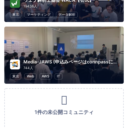
ウェブ解析士協会 WACA【公式】
19436人
東京
マーケティング
データ解析
Media-JAWS (申込みページはconnpassに移行しました)
744人
東京
Web
AWS
IT
1件の未公開コミュニティ