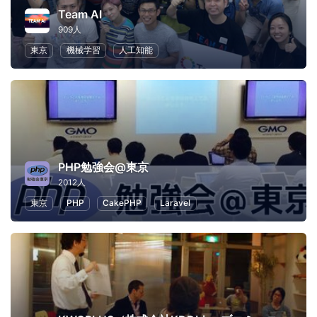
Team AI
909人
東京
機械学習
人工知能
PHP勉強会@東京
2012人
東京
PHP
CakePHP
Laravel