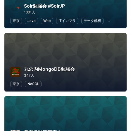
Solr勉強会 #SolrJP
1001人
東京
Java
Web
ITインフラ
データ解析
情報システム
丸の内MongoDB勉強会
347人
東京
NoSQL