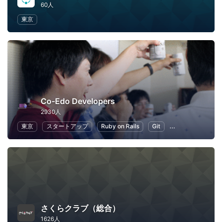
60人
東京
Co-Edo Developers
2930人
東京
スタートアップ
Ruby on Rails
Git
プログラミング
さくらクラブ（総合）
1626人