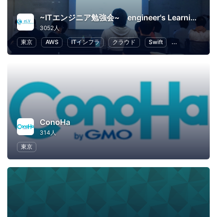
~ITエンジニア勉強会~ engineer's Learning･Vesper
3052人
東京
AWS
ITインフラ
クラウド
Swift
プログラミング
ConoHa
314人
東京