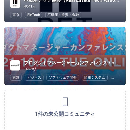
不動産テック協会（Real Estate Tech Association for Japan）
4041人
東京
FinTech
不動産・投資・金融
プロダクトマネージャーカンファレンス / pmconf
14678人
東京
ビジネス
ソフトウェア開発
情報システム
UX
1件の未公開コミュニティ