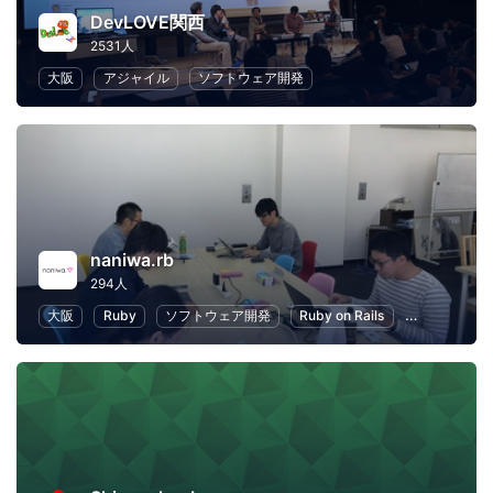
DevLOVE関西
2531人
大阪
アジャイル
ソフトウェア開発
naniwa.rb
294人
大阪
Ruby
ソフトウェア開発
Ruby on Rails
IoT
初心