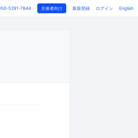
050-5291-7844
主催者向け
新規登録
ログイン
English