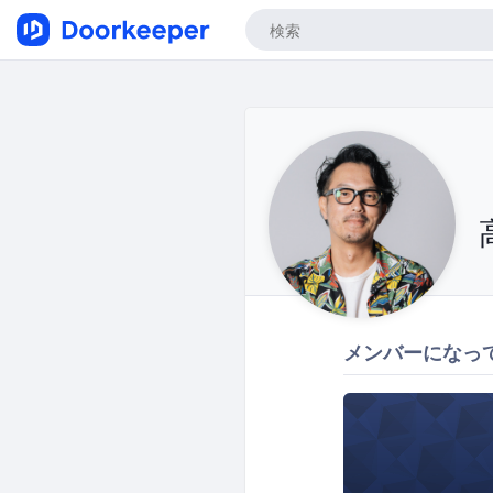
メンバーになっ