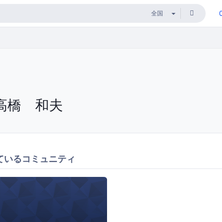
高橋 和夫
ているコミュニティ