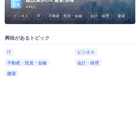
建設業界DX 最新情報
446人
ビジネス
IT
不動産・投資・金融
会計・経理
建築
興味があるトピック
IT
ビジネス
不動産・投資・金融
会計・経理
建築