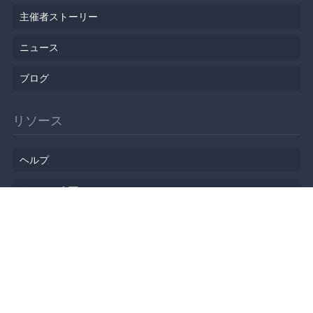
主催者ストーリー
ニュース
ブログ
リソース
ヘルプ
イベント企画
勉強会会場
API
人気のトピック