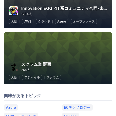
Innovation EGG <IT系コミュニティ合同•未経験者向け勉強会>
1234人
大阪
AWS
クラウド
Azure
オープンソース
スクラム道 関西
264人
大阪
アジャイル
スクラム
興味があるトピック
Azure
ECテクノロジー