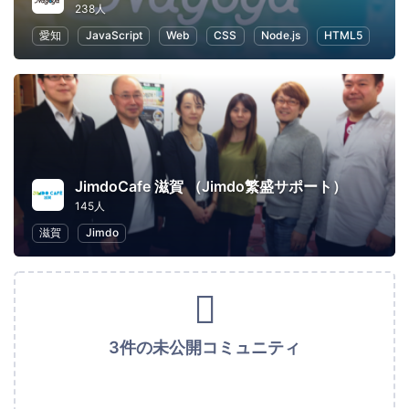
238人
愛知
JavaScript
Web
CSS
Node.js
HTML5
JimdoCafe 滋賀 （Jimdo繁盛サポート）
145人
滋賀
Jimdo
3件の未公開コミュニティ