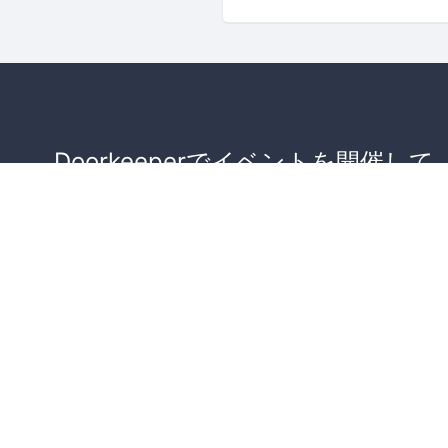
Doorkeeperでイベントを開催して
が集まるコミュニティを作りませ
か？
コミュニティを作ってみる！
詳しくはこちら