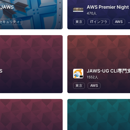
y-JAWS
AWS Premier Night
470人
セキュリティ
東京
ITインフラ
AWS
S
JAWS-UG CLI専門
1552人
東京
AWS