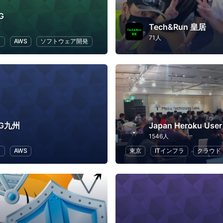
G
Tech&Run 皇居
71人
ラ
AWS
ソフトウェア開発
UG九州
Japan Heroku User
1546人
ラ
AWS
東京
ITインフラ
クラウド