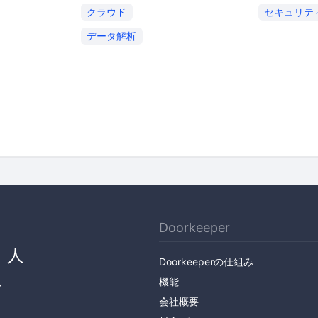
クラウド
セキュリテ
データ解析
Doorkeeper
、人
Doorkeeperの仕組み
ん
機能
会社概要