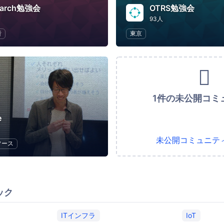
search勉強会
OTRS勉強会
93人
析
東京
1件の未公開コミ
e
未公開コミュニテ
ソース
ック
ITインフラ
IoT