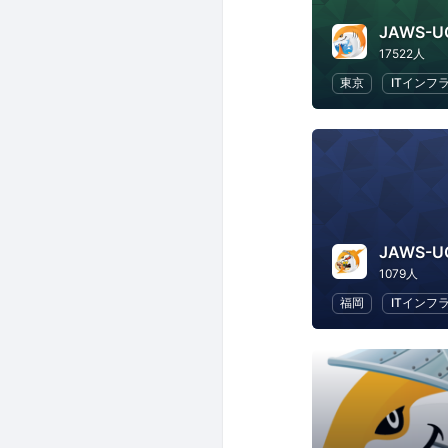
JAWS-U
17522人
東京
ITインフ
JAWS-
1079人
福岡
ITインフ