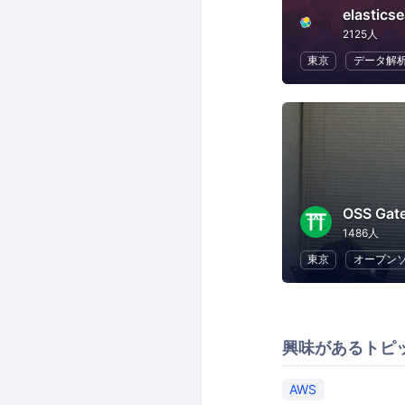
elastic
2125人
東京
データ解
OSS Gat
1486人
東京
オープン
興味があるトピ
AWS