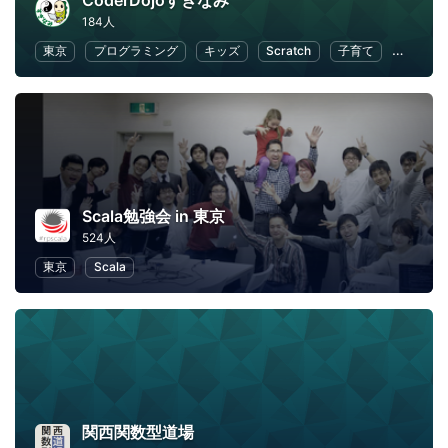
CoderDojoすぎなみ
184人
東京
プログラミング
キッズ
Scratch
子育て
子供向
Scala勉強会 in 東京
524人
東京
Scala
関西関数型道場