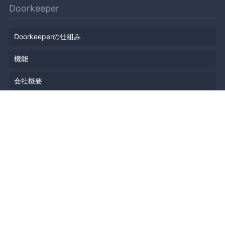
Doorkeeper
Doorkeeperの仕組み
機能
会社概要
料金プラン
主催者ストーリー
ニュース
ブログ
リソース