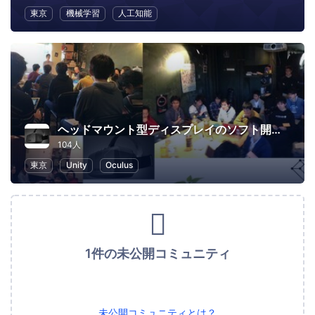
東京
機械学習
人工知能
ヘッドマウント型ディスプレイのソフト開発勉強会
104人
東京
Unity
Oculus
1件の未公開コミュニティ
未公開コミュニティとは？