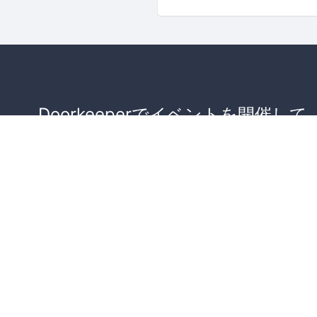
Doorkeeperでイベントを開催して
が集まるコミュニティを作りませ
か？
コミュニティを作ってみる！
詳しくはこちら