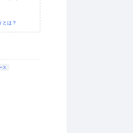
ィとは？
ース