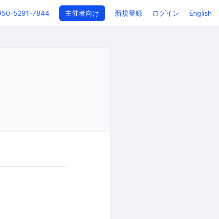
050-5291-7844
主催者向け
新規登録
ログイン
English