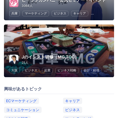
ビーラブカンパニー公式セミナー・イベント
3064人
兵庫
マーケティング
ビジネス
キャリア
コミュニケーシ
Jのインスト研修（MG,TOC）
25人
大阪
ビジネス
起業
ビジネス戦略
会計・経理
フリー
興味があるトピック
ECマーケティング
キャリア
コミュニケーション
ビジネス