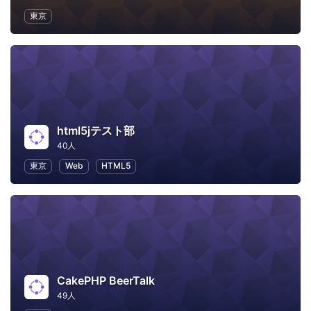
東京
html5jテスト部
40人
東京
Web
HTML5
CakePHP BeerTalk
49人