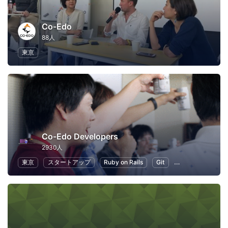
Co-Edo
88人
東京
Co-Edo Developers
2930人
東京
スタートアップ
Ruby on Rails
Git
プログラミング