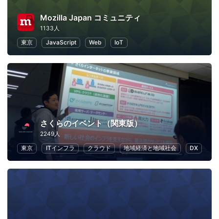
Mozilla Japan コミュニティ
1133人
東京
JavaScript
Web
IoT
さくらのイベント（関東版）
2249人
東京
ITインフラ
クラウド
地域経済と地域社会
DX