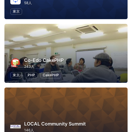
58人
東京
Co-Edo CakePHP
243人
東京
PHP
CakePHP
LOCAL Community Summit
146人