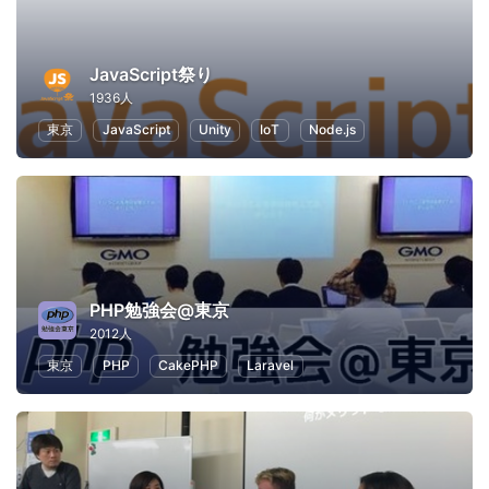
JavaScript祭り
1936人
東京
JavaScript
Unity
IoT
Node.js
PHP勉強会@東京
2012人
東京
PHP
CakePHP
Laravel