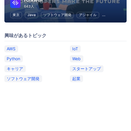
Forkwell
643人
東京
Java
ソフトウェア開発
アジャイル
Android
We
興味があるトピック
AWS
IoT
Python
Web
キャリア
スタートアップ
ソフトウェア開発
起業